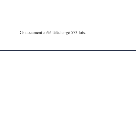
Ce document a été téléchargé 573 fois.
18 972 762 visites - 43