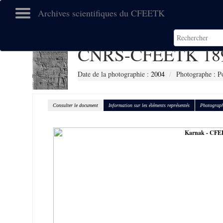
Archives scientifiques du CFEETK
CNRS-CFEETK 18
Date de la photographie :
2004
Photographe : Po
Consulter le document
Information sur les éléments représentés
Photograph