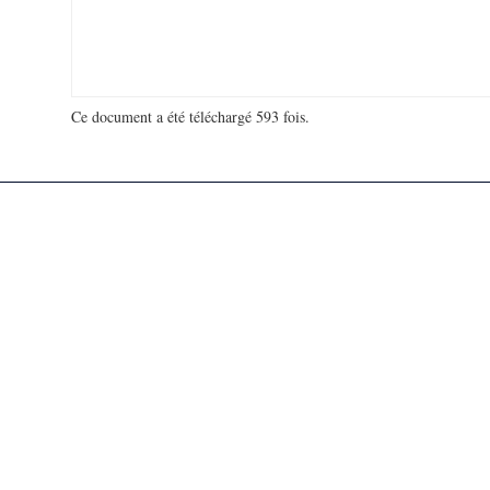
Ce document a été téléchargé 593 fois.
18 976 014 visites - 758