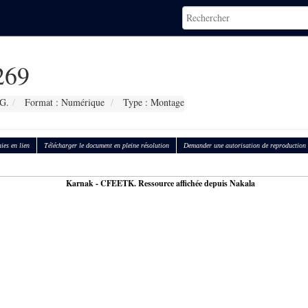
269
 G.
Format : Numérique
Type : Montage
ies en lien
Télécharger le document en pleine résolution
Demander une autorisation de reproduction