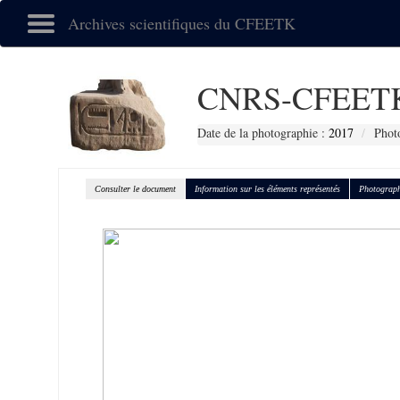
Archives scientifiques du CFEETK
CNRS-CFEETK
Date de la photographie :
2017
Phot
Consulter le document
Information sur les éléments représentés
Photograph