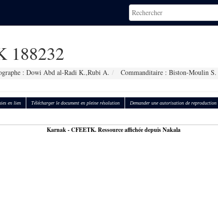
 188232
ographe : Dowi Abd al-Radi K.,Rubi A.
Commanditaire : Biston-Moulin S.
ies en lien
Télécharger le document en pleine résolution
Demander une autorisation de reproduction