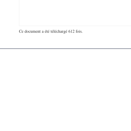
Ce document a été téléchargé 612 fois.
18 993 121 visites - 68