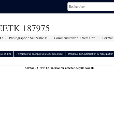
ETK 187975
17
Photographe : Saubestre E.
Commanditaire : Thiers Chr.
Format 
ies en lien
Télécharger le document en pleine résolution
Demander une autorisation de reproduction