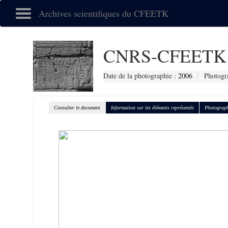
Archives scientifiques du CFEETK
CNRS-CFEETK 
Date de la photographie :
2006
Photogr
Consulter le document
Information sur les éléments représentés
Photograph