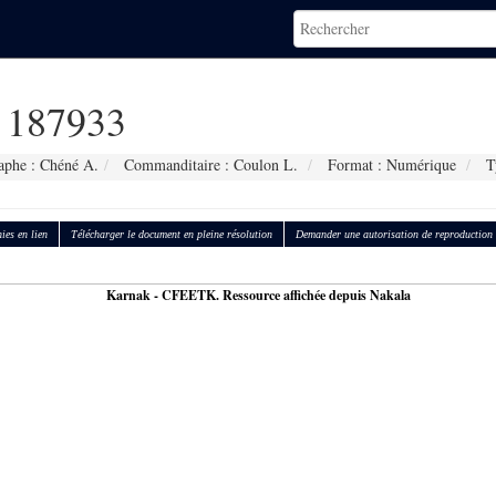
187933
aphe : Chéné A.
Commanditaire : Coulon L.
Format : Numérique
Ty
ies en lien
Télécharger le document en pleine résolution
Demander une autorisation de reproduction