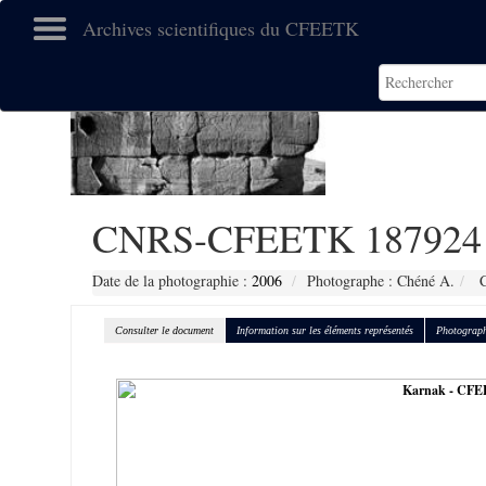
Archives scientifiques du CFEETK
CNRS-CFEETK 187924
Date de la photographie :
2006
Photographe : Chéné A.
C
Consulter le document
Information sur les éléments représentés
Photograph