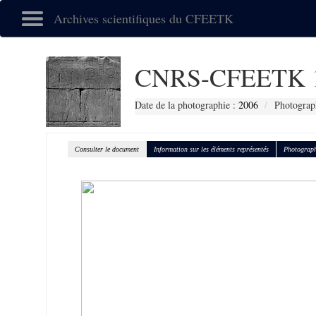
Archives scientifiques du CFEETK
CNRS-CFEETK 
Date de la photographie :
2006
Photograp
Consulter le document
Information sur les éléments représentés
Photograph