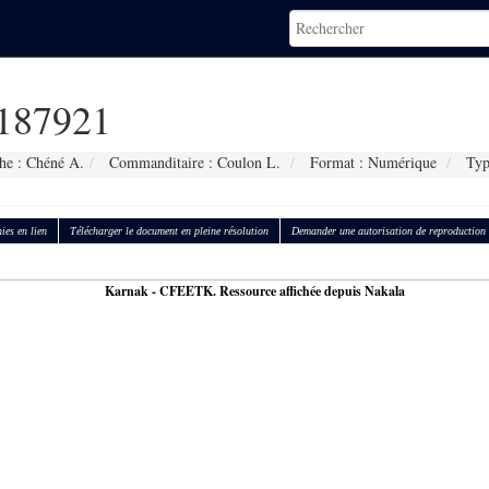
187921
he : Chéné A.
Commanditaire : Coulon L.
Format : Numérique
Typ
ies en lien
Télécharger le document en pleine résolution
Demander une autorisation de reproduction