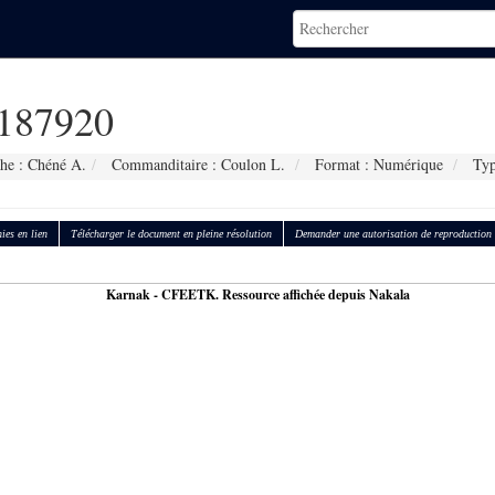
187920
he : Chéné A.
Commanditaire : Coulon L.
Format : Numérique
Typ
ies en lien
Télécharger le document en pleine résolution
Demander une autorisation de reproduction