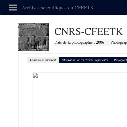
Archives scientifiques du CFEETK
CNRS-CFEETK 
Date de la photographie :
2006
Photograp
Consulter le document
Information sur les éléments représentés
Photograph