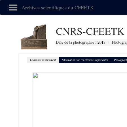
Archives scientifiques du CFEETK
CNRS-CFEETK 
Date de la photographie :
2017
Photogra
Consulter le document
Information sur les éléments représentés
Photograph