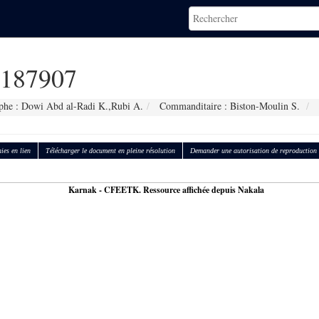
187907
phe : Dowi Abd al-Radi K.,Rubi A.
Commanditaire : Biston-Moulin S.
ies en lien
Télécharger le document en pleine résolution
Demander une autorisation de reproduction