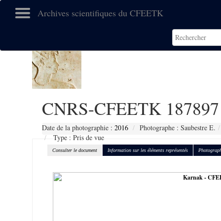
Archives scientifiques du CFEETK
CNRS-CFEETK 187897
Date de la photographie :
2016
Photographe : Saubestre E.
Type : Pris de vue
Consulter le document
Information sur les éléments représentés
Photograph