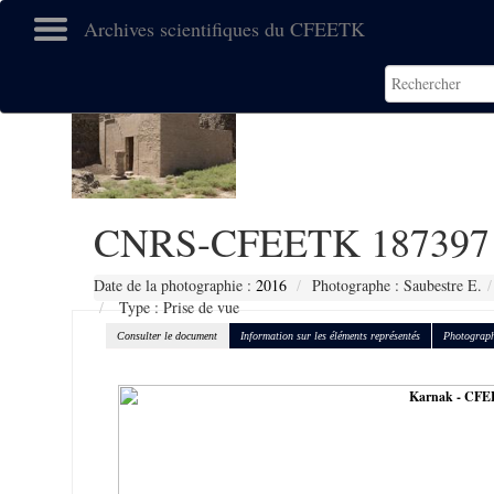
Archives scientifiques du CFEETK
CNRS-CFEETK 187397
Date de la photographie :
2016
Photographe : Saubestre E.
Type : Prise de vue
Consulter le document
Information sur les éléments représentés
Photograph