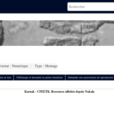
ormat : Numérique
Type : Montage
ies en lien
Télécharger le document en pleine résolution
Demander une autorisation de reproduction