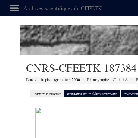
Archives scientifiques du CFEETK
CNRS-CFEETK 187384
Date de la photographie :
2000
Photographe : Chéné A.
F
Consulter le document
Information sur les éléments représentés
Photograph