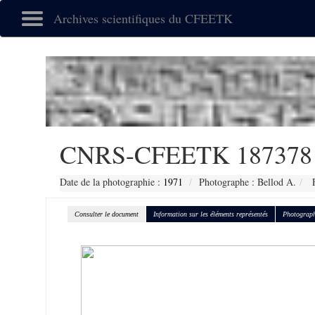
Archives scientifiques du CFEETK
CNRS-CFEETK 187378
Date de la photographie :
1971
Photographe : Bellod A.
F
Consulter le document
Information sur les éléments représentés
Photograph