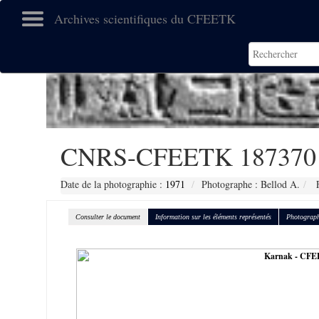
Archives scientifiques du CFEETK
CNRS-CFEETK 187370
Date de la photographie :
1971
Photographe : Bellod A.
F
Consulter le document
Information sur les éléments représentés
Photograph