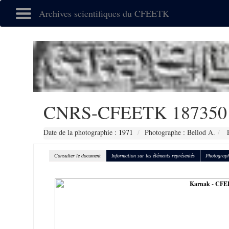
Archives scientifiques du CFEETK
CNRS-CFEETK 187350
Date de la photographie :
1971
Photographe : Bellod A.
F
Consulter le document
Information sur les éléments représentés
Photograph