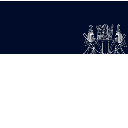
18 933 821 visites - 153
21 680 435 