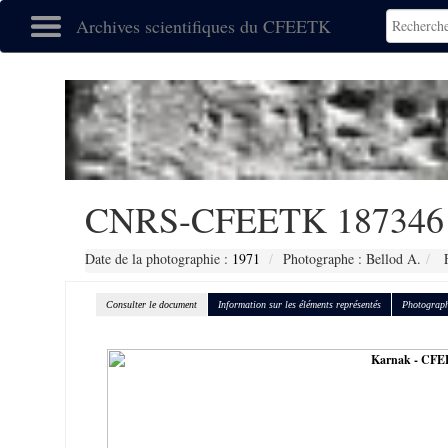
Archives scientifiques du CFEETK
CNRS-CFEETK 187346
Date de la photographie :
1971
Photographe : Bellod A.
F
Consulter le document
Information sur les éléments représentés
Photograph