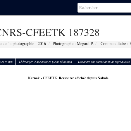
CNRS-CFEETK 187328
e de la photographie :
2016
Photographe : Megard P.
Commanditaire : B
ies en lien
Télécharger le document en pleine résolution
Demander une autorisation de reproduction