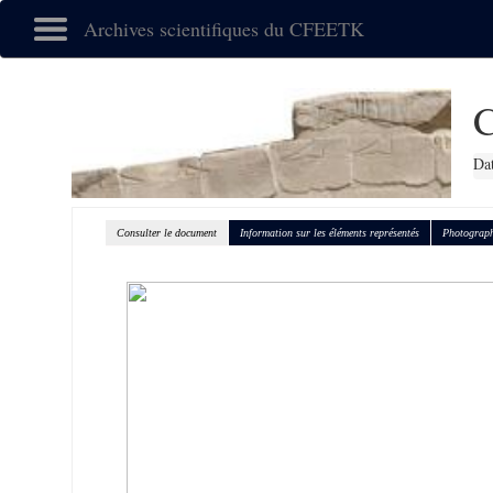
Archives scientifiques du CFEETK
Dat
Consulter le document
Information sur les éléments représentés
Photograph