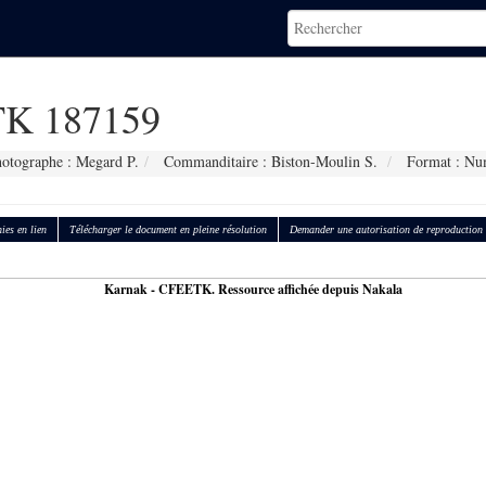
K 187159
otographe : Megard P.
Commanditaire : Biston-Moulin S.
Format : Nu
ies en lien
Télécharger le document en pleine résolution
Demander une autorisation de reproduction