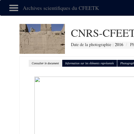
Archives scientifiques du CFEETK
CNRS-CFEET
Date de la photographie :
2016
Ph
Consulter le document
Information sur les éléments représentés
Photograph