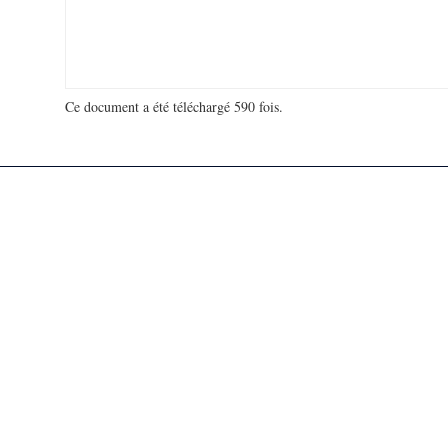
Ce document a été téléchargé 590 fois.
18 948 493 visites - 115