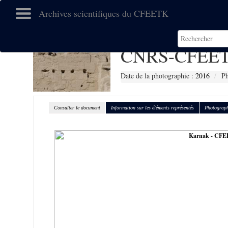
Archives scientifiques du CFEETK
CNRS-CFEET
Date de la photographie :
2016
Ph
Consulter le document
Information sur les éléments représentés
Photograph