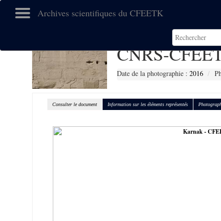
Archives scientifiques du CFEETK
CNRS-CFEET
Date de la photographie :
2016
Ph
Consulter le document
Information sur les éléments représentés
Photograph