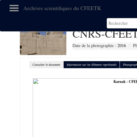
Archives scientifiques du CFEETK
CNRS-CFEET
Date de la photographie :
2016
Ph
Consulter le document
Information sur les éléments représentés
Photograph