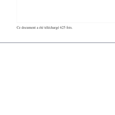
Ce document a été téléchargé 625 fois.
18 918 491 visites - 4