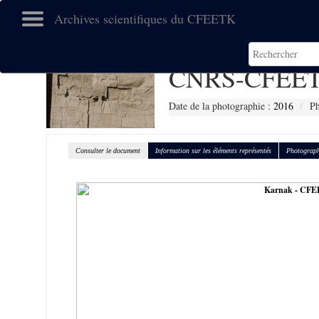
Archives scientifiques du CFEETK
CNRS-CFEET
Date de la photographie :
2016
Ph
Consulter le document
Information sur les éléments représentés
Photograph