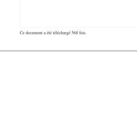
Ce document a été téléchargé 568 fois.
18 918 562 visites - 12