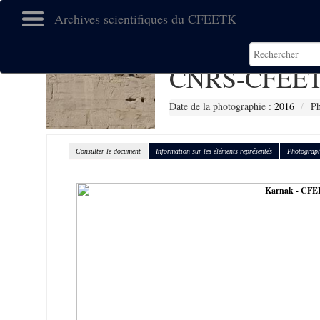
Archives scientifiques du CFEETK
CNRS-CFEET
Date de la photographie :
2016
Ph
Consulter le document
Information sur les éléments représentés
Photograph