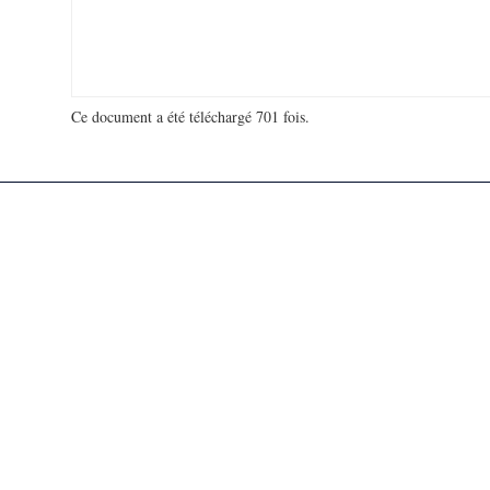
Ce document a été téléchargé 701 fois.
18 918 431 visites - 148