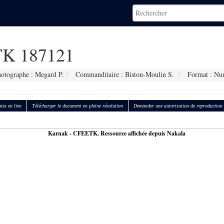
K 187121
otographe : Megard P.
Commanditaire : Biston-Moulin S.
Format : Nu
ies en lien
Télécharger le document en pleine résolution
Demander une autorisation de reproduction