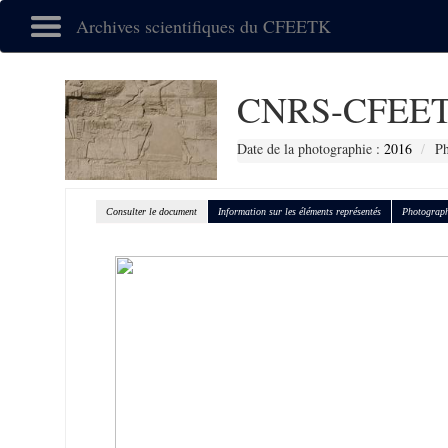
Archives scientifiques du CFEETK
CNRS-CFEET
Date de la photographie :
2016
Ph
Consulter le document
Information sur les éléments représentés
Photograph