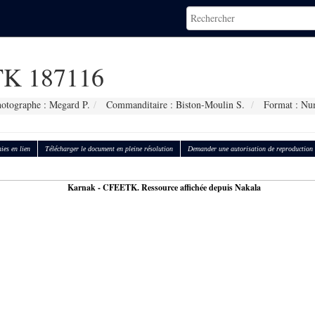
K 187116
otographe : Megard P.
Commanditaire : Biston-Moulin S.
Format : Nu
ies en lien
Télécharger le document en pleine résolution
Demander une autorisation de reproduction