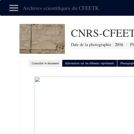
Archives scientifiques du CFEETK
CNRS-CFEET
Date de la photographie :
2016
Ph
Consulter le document
Information sur les éléments représentés
Photograph