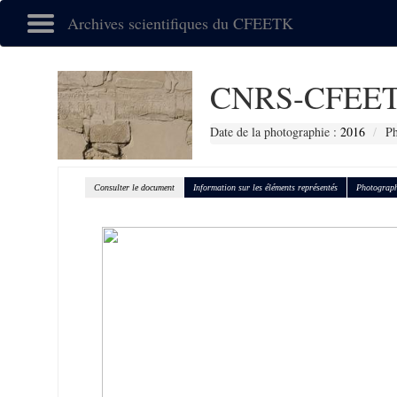
Archives scientifiques du CFEETK
CNRS-CFEET
Date de la photographie :
2016
Ph
Consulter le document
Information sur les éléments représentés
Photograph