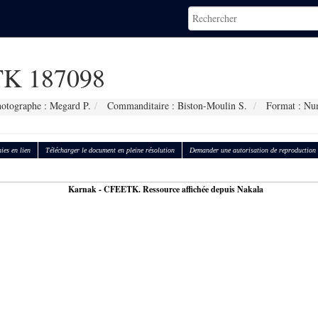
K 187098
otographe : Megard P.
Commanditaire : Biston-Moulin S.
Format : Nu
ies en lien
Télécharger le document en pleine résolution
Demander une autorisation de reproduction