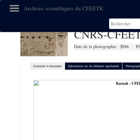
Archives scientifiques du CFEETK
CNRS-CFEET
Date de la photographie :
2016
Ph
Consulter le document
Information sur les éléments représentés
Photograph