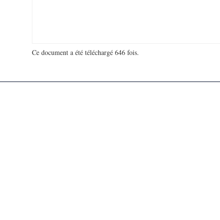
Ce document a été téléchargé 646 fois.
18 948 417 visites - 115