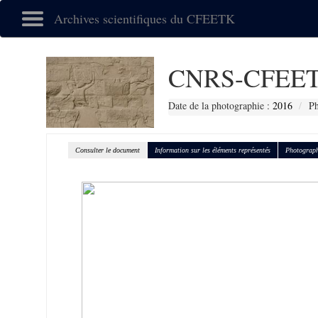
Archives scientifiques du CFEETK
CNRS-CFEET
Date de la photographie :
2016
Ph
Consulter le document
Information sur les éléments représentés
Photograph