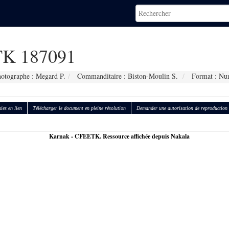
K 187091
otographe : Megard P.
Commanditaire : Biston-Moulin S.
Format : Nu
ies en lien
Télécharger le document en pleine résolution
Demander une autorisation de reproduction