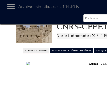
Archives scientifiques du CFEETK
CNRS-CFEET
Date de la photographie :
2016
Ph
Consulter le document
Information sur les éléments représentés
Photograph