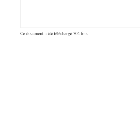
Ce document a été téléchargé 704 fois.
18 936 574 visites - 181