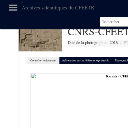
Archives scientifiques du CFEETK
CNRS-CFEET
Date de la photographie :
2016
Ph
Consulter le document
Information sur les éléments représentés
Photograph