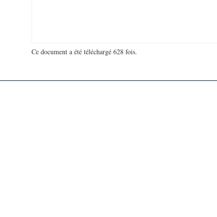
Ce document a été téléchargé 628 fois.
18 964 462 visites - 276