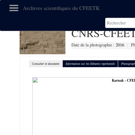
Archives scientifiques du CFEETK
CNRS-CFEET
Date de la photographie :
2016
Ph
Consulter le document
Information sur les éléments représentés
Photograph