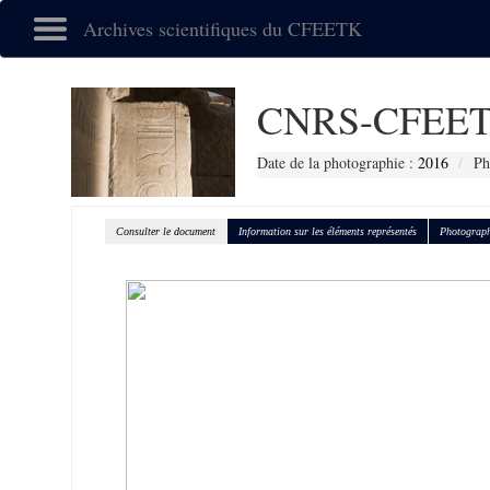
Archives scientifiques du CFEETK
CNRS-CFEET
Date de la photographie :
2016
Ph
Consulter le document
Information sur les éléments représentés
Photograph