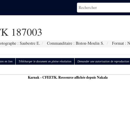
K 187003
otographe : Saubestre E.
Commanditaire : Biston-Moulin S.
Format : 
ies en lien
Télécharger le document en pleine résolution
Demander une autorisation de reproduction