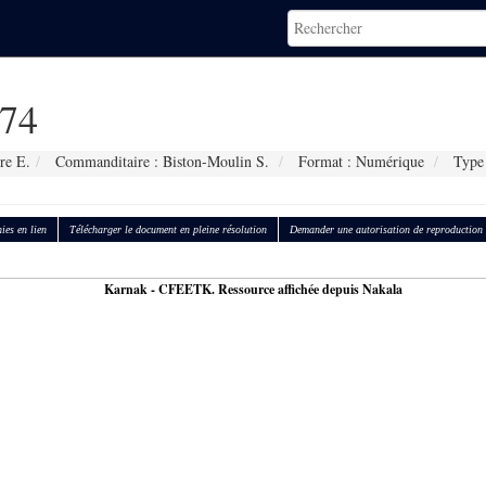
74
re E.
Commanditaire : Biston-Moulin S.
Format : Numérique
Type 
ies en lien
Télécharger le document en pleine résolution
Demander une autorisation de reproduction