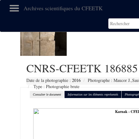
Archives scientifiques du CFEETK
CNRS-CFEETK 186885
Date de la photographie :
2016
Photographe : Maucor J.,Sau
Type : Photographie brute
Consulter le document
Information sur les éléments représentés
Photograph