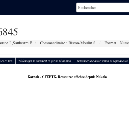
6845
ucor J.,Saubestre E.
Commanditaire : Biston-Moulin S.
Format : Numé
ies en lien
Télécharger le document en pleine résolution
Demander une autorisation de reproduction