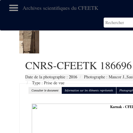
Archives scientifiques du CFEETK
CNRS-CFEETK 186696
Date de la photographie :
2016
Photographe : Maucor J.,Sau
Type : Prise de vue
Consulter le document
Information sur les éléments représentés
Photograph