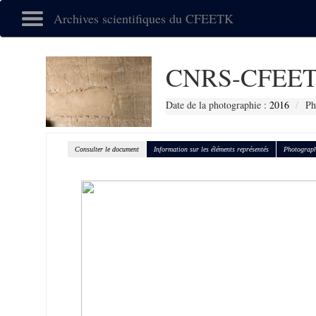
Archives scientifiques du CFEETK
CNRS-CFEET
Date de la photographie :
2016
Ph
Consulter le document
Information sur les éléments représentés
Photograph