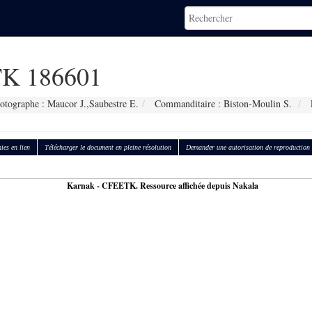
K 186601
otographe : Maucor J.,Saubestre E.
Commanditaire : Biston-Moulin S.
ies en lien
Télécharger le document en pleine résolution
Demander une autorisation de reproduction