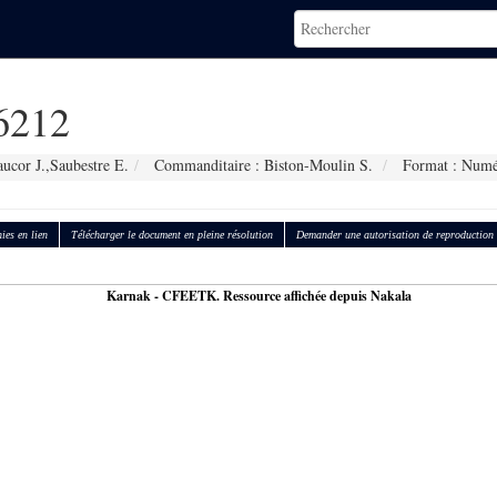
6212
ucor J.,Saubestre E.
Commanditaire : Biston-Moulin S.
Format : Numé
ies en lien
Télécharger le document en pleine résolution
Demander une autorisation de reproduction