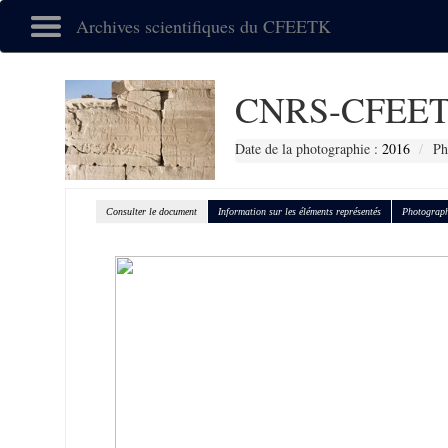
Archives scientifiques du CFEETK
CNRS-CFEET
Date de la photographie :
2016
Ph
Consulter le document
Information sur les éléments représentés
Photograph