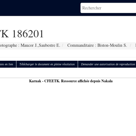
K 186201
otographe : Maucor J.,Saubestre E.
Commanditaire : Biston-Moulin S.
ies en lien
Télécharger le document en pleine résolution
Demander une autorisation de reproduction