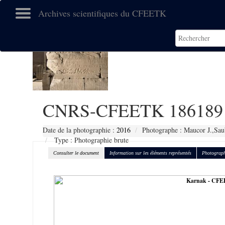
Archives scientifiques du CFEETK
CNRS-CFEETK 186189
Date de la photographie :
2016
Photographe : Maucor J.,Sau
Type : Photographie brute
Consulter le document
Information sur les éléments représentés
Photograph