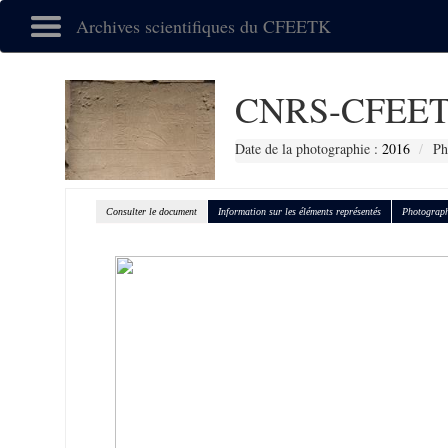
Archives scientifiques du CFEETK
CNRS-CFEET
Date de la photographie :
2016
Ph
Consulter le document
Information sur les éléments représentés
Photograph