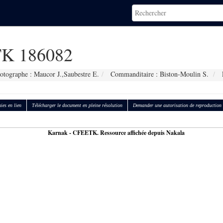
K 186082
otographe : Maucor J.,Saubestre E.
Commanditaire : Biston-Moulin S.
ies en lien
Télécharger le document en pleine résolution
Demander une autorisation de reproduction