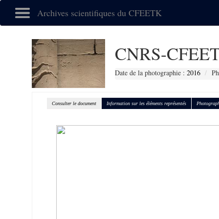
Archives scientifiques du CFEETK
CNRS-CFEET
Date de la photographie :
2016
Ph
Consulter le document
Information sur les éléments représentés
Photograph