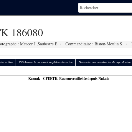
K 186080
otographe : Maucor J.,Saubestre E.
Commanditaire : Biston-Moulin S.
ies en lien
Télécharger le document en pleine résolution
Demander une autorisation de reproduction