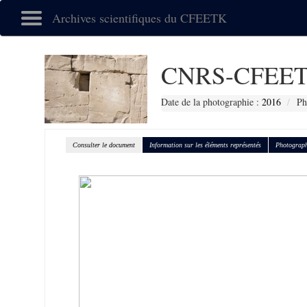
Archives scientifiques du CFEETK
CNRS-CFEET
Date de la photographie :
2016
Ph
Consulter le document
Information sur les éléments représentés
Photograph