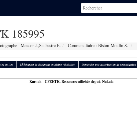
K 185995
otographe : Maucor J.,Saubestre E.
Commanditaire : Biston-Moulin S.
ies en lien
Télécharger le document en pleine résolution
Demander une autorisation de reproduction