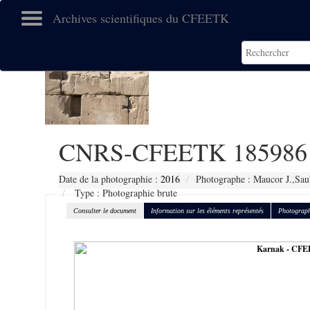
Archives scientifiques du CFEETK
CNRS-CFEETK 185986
Date de la photographie :
2016
Photographe : Maucor J.,Sau
Type : Photographie brute
Consulter le document
Information sur les éléments représentés
Photograph