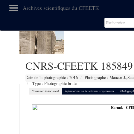
Archives scientifiques du CFEETK
CNRS-CFEETK 185849
Date de la photographie :
2016
Photographe : Maucor J.,Sau
Type : Photographie brute
Consulter le document
Information sur les éléments représentés
Photograph