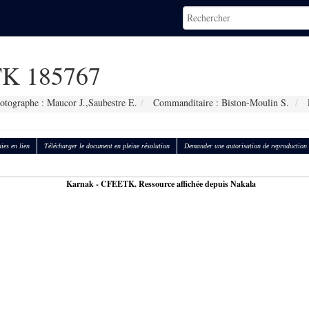
K 185767
otographe : Maucor J.,Saubestre E.
Commanditaire : Biston-Moulin S.
ies en lien
Télécharger le document en pleine résolution
Demander une autorisation de reproduction