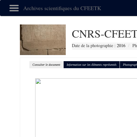
Archives scientifiques du CFEETK
CNRS-CFEET
Date de la photographie :
2016
Ph
Consulter le document
Information sur les éléments représentés
Photograph