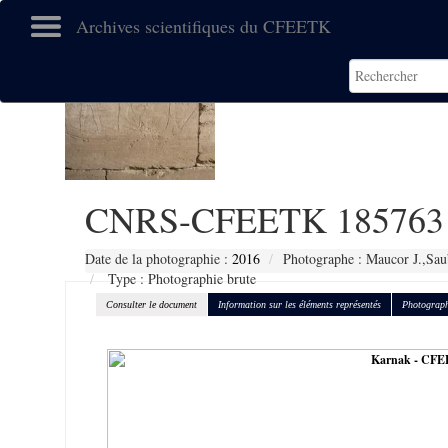
Archives scientifiques du CFEETK
CNRS-CFEETK 185763
Date de la photographie :
2016
Photographe : Maucor J.,Sau
Type : Photographie brute
Consulter le document
Information sur les éléments représentés
Photograph