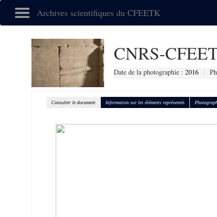
Archives scientifiques du CFEETK
CNRS-CFEET
Date de la photographie :
2016
Ph
Consulter le document
Information sur les éléments représentés
Photograph