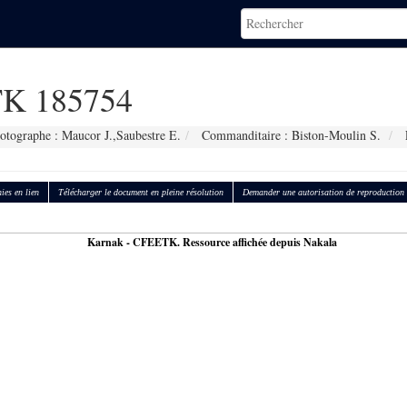
K 185754
otographe : Maucor J.,Saubestre E.
Commanditaire : Biston-Moulin S.
ies en lien
Télécharger le document en pleine résolution
Demander une autorisation de reproduction